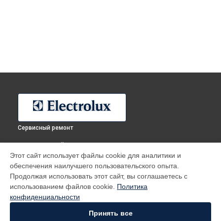
Сервисный ремонт
ВЫБЕРИ СВОЙ ГОРОД
Этот сайт использует файлы cookie для аналитики и
Ремонт электрокамина Crystal 30 Electrolux в
Москве
обеспечения наилучшего пользовательского опыта.
Ремонт электрокамина Crystal 30 Electrolux в
Санкт-
Продолжая использовать этот сайт, вы соглашаетесь с
Петербурге
использованием файлов cookie.
Политика
Ремонт электрокамина Crystal 30 Electrolux в
Краснодаре
конфиденциальности
Ремонт электрокамина Crystal 30 Electrolux в
Ростове-на-
Принять все
Дону