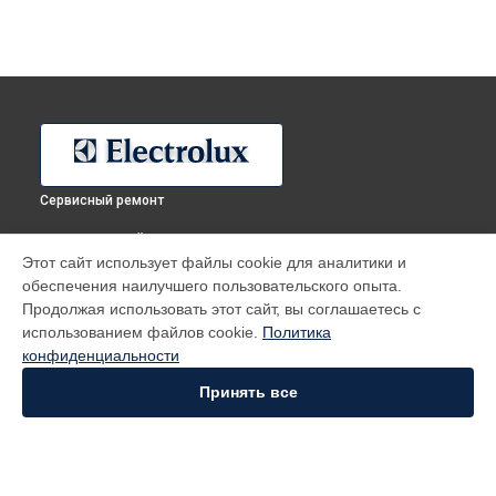
Сервисный ремонт
ВЫБЕРИ СВОЙ ГОРОД
Этот сайт использует файлы cookie для аналитики и
Ремонт холодильника ERF3305AOW Electrolux в
Москве
обеспечения наилучшего пользовательского опыта.
Ремонт холодильника ERF3305AOW Electrolux в
Санкт-
Продолжая использовать этот сайт, вы соглашаетесь с
Петербурге
использованием файлов cookie.
Политика
Ремонт холодильника ERF3305AOW Electrolux в
конфиденциальности
Краснодаре
Принять все
Ремонт холодильника ERF3305AOW Electrolux в
Ростове-на-
Дону
Ремонт холодильника ERF3305AOW Electrolux в
Нижнем
Новгороде
Ремонт холодильника ERF3305AOW Electrolux в