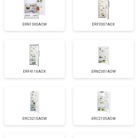
ERN1300AOW
ERF3307AOX
ERF4116AOX
ERN2301AOW
ERC3215AOW
ERC2105AOW