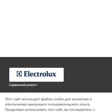
Сервисный ремонт
ВЫБЕРИ СВОЙ ГОРОД
Этот сайт использует файлы cookie для аналитики и
Ремонт кофемашины KBC65X Electrolux в
Москве
обеспечения наилучшего пользовательского опыта.
Ремонт кофемашины KBC65X Electrolux в
Санкт-Петербурге
Продолжая использовать этот сайт, вы соглашаетесь с